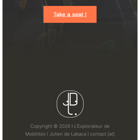
Take a seat !
Copyright © 2026 I L’Explorateur de
Mobilités I Julien de Labaca I contact [at]