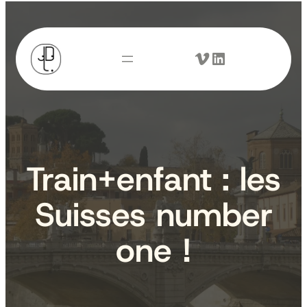
Aller
au
Vimeo
LinkedIn
contenu
Train+enfant : les
Suisses number
one !