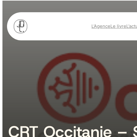
L’Agence
Le livre
L’act
CRT Occitanie – 