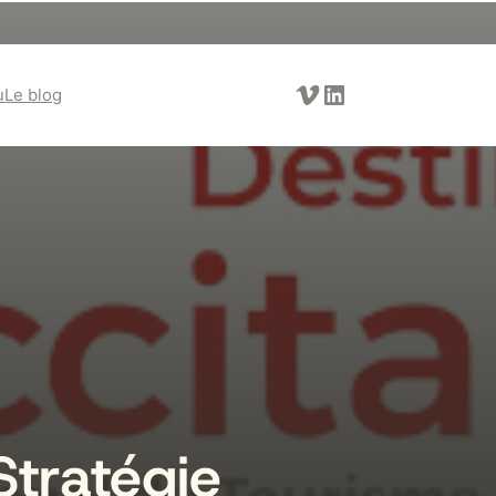
Vimeo
LinkedIn
u
Le blog
Stratégie