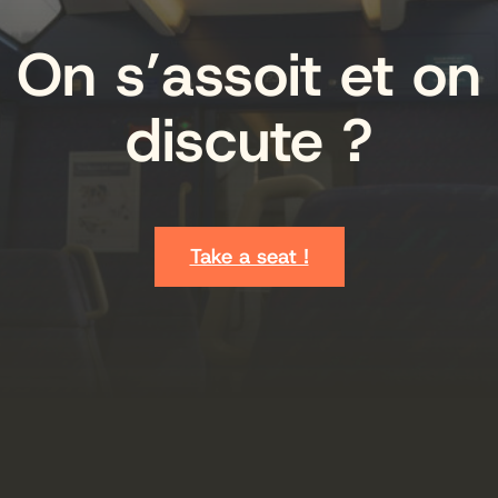
On s’assoit et on
discute ?
Take a seat !