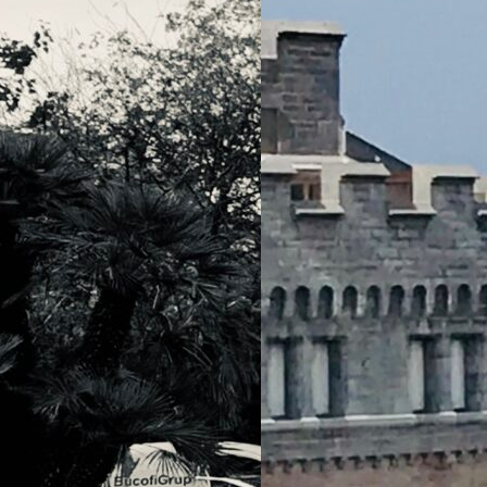
ont-elles le
 la mobilité
haque semaine on
meuses «