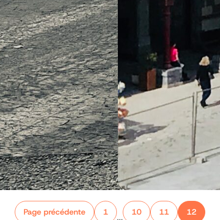
Page précédente
1
10
11
12
…