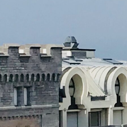
Open Data : écran noir en
gare d’Hendaye !
Information en temps réel, information
prédictive, open data, open Innovation…
Tout cela…
Read More