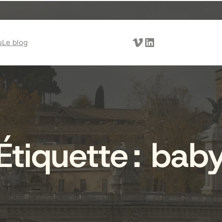
Vimeo
LinkedIn
u
Le blog
Étiquette :
bab