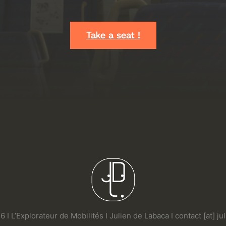
Take a seat !
 I L’Explorateur de Mobilités I Julien de Labaca I contact [at] j