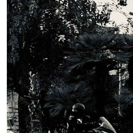
Trottinettes : s
paracetamol de
?
Lime, Bird, Jump… C
parle d’elles. Ces fa
trottinettes…
Read More