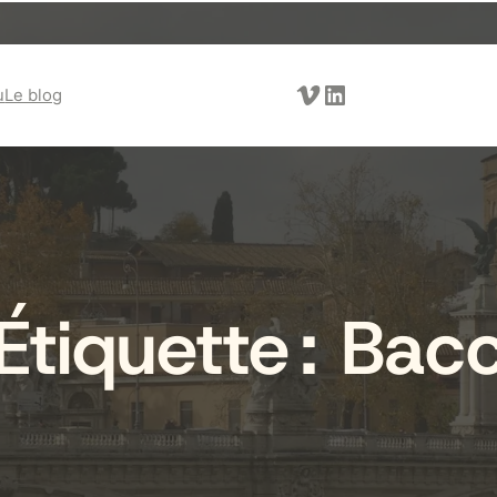
Vimeo
LinkedIn
u
Le blog
Étiquette :
Bac