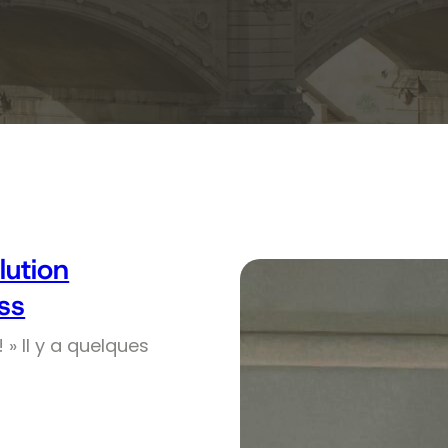
olution
ss
! » Il y a quelques