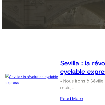
Sevilla : la rév
cyclable expre
« Nous irons à Séville 
mois,…
Read More