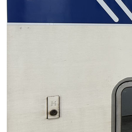
Vélo+train : to
je préfère les 
Coupler le vélo et le 
solution qui pourrait 
Read More