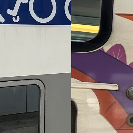
ut compte fait,
belges ?
train est une
s’avérer…