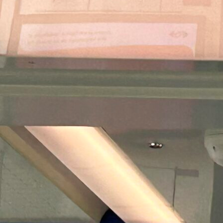
Pays-Bas : l’autre pays… de
l’Open Payment !
Les Pays-Bas vivent actuellement un
moment historique, un véritable point de
bascule…
Read More