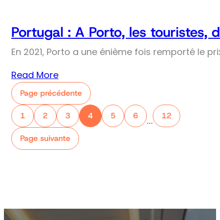
Portugal : A Porto, les touristes
En 2021, Porto a une énième fois remporté le pri
Read More
Page précédente
1
2
3
4
5
6
12
…
Page suivante