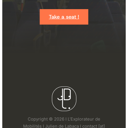
Take a seat !
Copyright © 2026 I L’Explorateur de
Mobilités I Julien de Labaca I contact [at]