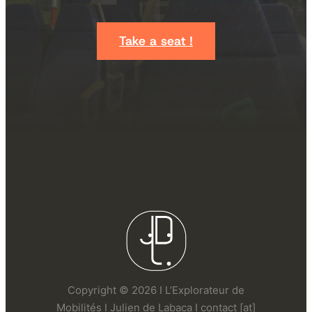
Take a seat !
Copyright © 2026 I L’Explorateur de
Mobilités I Julien de Labaca I contact [at]