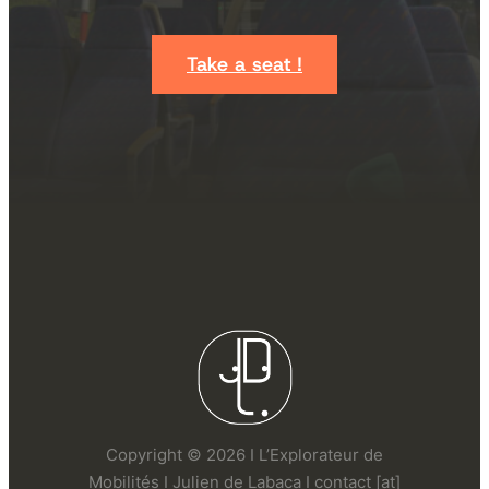
Take a seat !
Copyright © 2026 I L’Explorateur de
Mobilités I Julien de Labaca I contact [at]