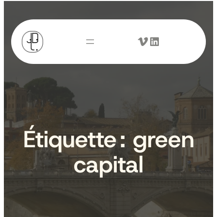
Aller
au
Vimeo
LinkedIn
contenu
Étiquette :
green
capital