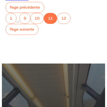
Page précédente
1
9
10
11
12
…
Page suivante