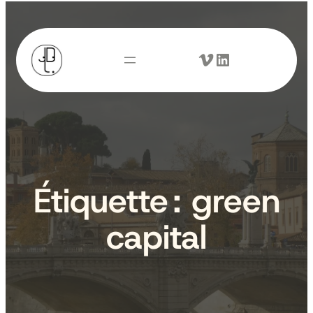
Aller
au
Vimeo
LinkedIn
contenu
Étiquette :
green
capital