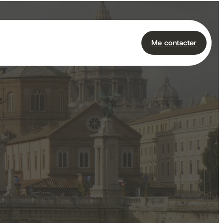
Me contacter