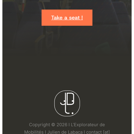
Take a seat !
Copyright © 2026 I L’Explorateur de
Mobilités I Julien de Labaca I contact [at]