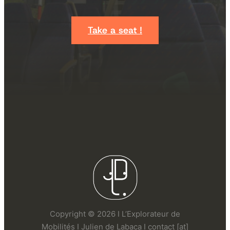
Take a seat !
Copyright © 2026 I L’Explorateur de
Mobilités I Julien de Labaca I contact [at]