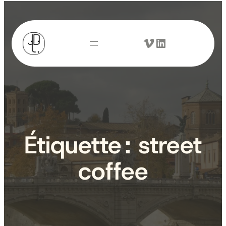
Aller
au
Vimeo
LinkedIn
contenu
Étiquette :
street
coffee