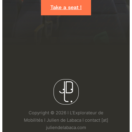
Take a seat !
Copyright © 2026 I L’Explorateur de
Mobilités I Julien de Labaca I contact [at]
juliendelabaca.com