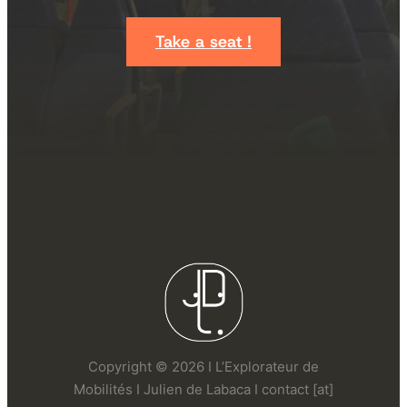
Take a seat !
Copyright © 2026 I L’Explorateur de
Mobilités I Julien de Labaca I contact [at]