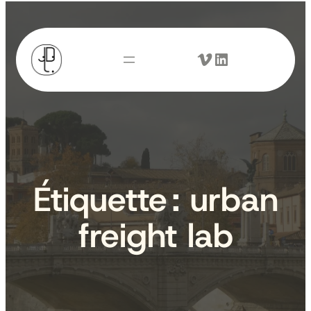
Aller
au
Vimeo
LinkedIn
contenu
Étiquette :
urban
freight lab