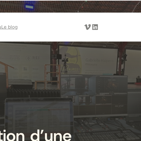
Vimeo
LinkedIn
u
Le blog
ion d’une