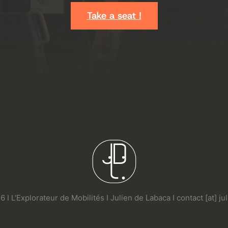
Take a seat !
 I L’Explorateur de Mobilités I Julien de Labaca I contact [at] j