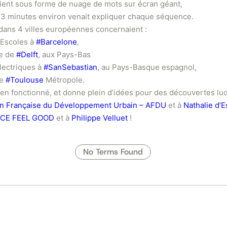
haient sous forme de nuage de mots sur écran géant,
e 3 minutes environ venait expliquer chaque séquence.
ans 4 villes européennes concernaient :
 Escoles à
#Barcelone
,
re de
#Delft
, aux Pays-Bas
lectriques à
#SanSebastian
, au Pays-Basque espagnol,
de
#Toulouse
Métropole.
bien fonctionné, et donne plein d’idées pour des découvertes lud
on Française du Développement Urbain – AFDU
et à
Nathalie d’
CE FEEL GOOD
et à
Philippe Velluet
!
No Terms Found