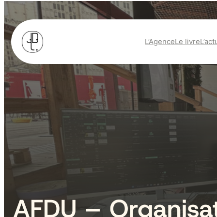
L’Agence
Le livre
L’act
AFDU – Organisat