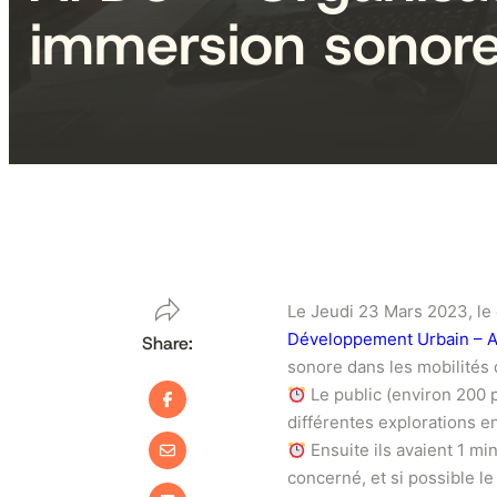
immersion sonore
Le Jeudi 23 Mars 2023, le c
Développement Urbain – 
Share:
sonore dans les mobilités 
Le public (environ 200 p
différentes explorations e
Ensuite ils avaient 1 m
concerné, et si possible le 