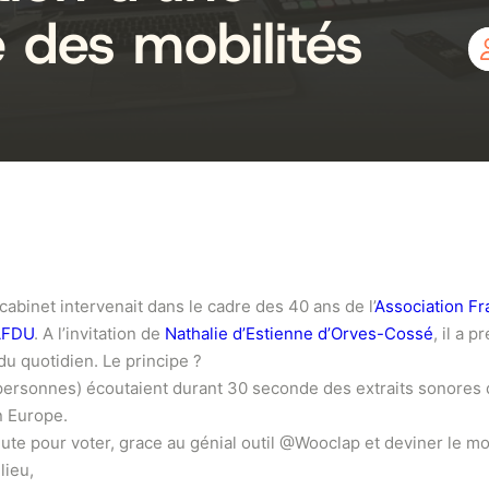
 des mobilités
abinet intervenait dans le cadre des 40 ans de l’
Association Fr
AFDU
. A l’invitation de
Nathalie d’Estienne d’Orves-Cossé
, il a 
du quotidien. Le principe ?
ersonnes) écoutaient durant 30 seconde des extraits sonores qu
n Europe.
inute pour voter, grace au génial outil @Wooclap et deviner le
lieu,