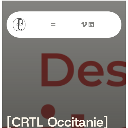
Vimeo
LinkedIn
[CRTL Occitanie]