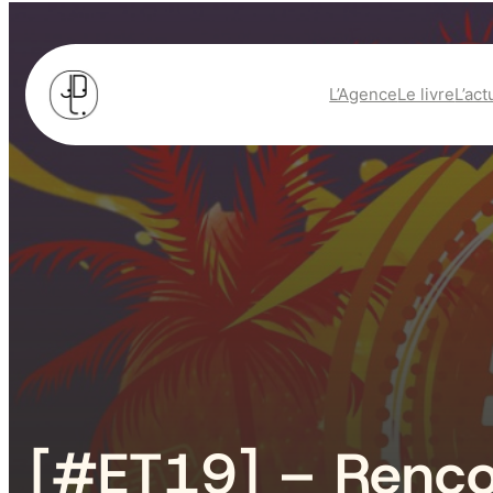
L’Agence
Le livre
L’act
[#ET19] – Renco