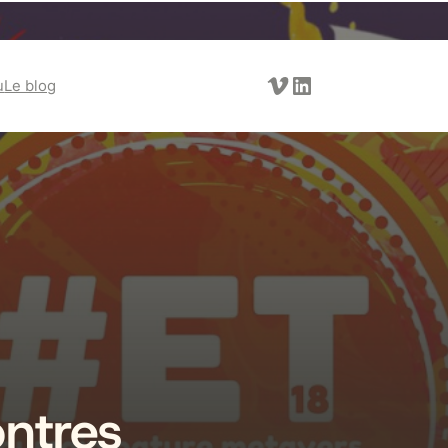
Vimeo
LinkedIn
u
Le blog
ntres