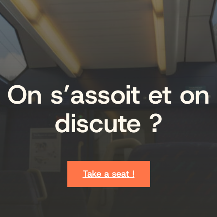
On s’assoit et on
discute ?
Take a seat !