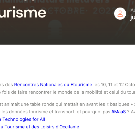
ourisme
A
j
ors des
Rencontres Nationales du Etourisme
les 10, 11 et 12 Oct
fois de faire rencontrer le monde de la mobilité et celui du tou
et animait une table ronde qui mettait en avant les « basiques » 
les données tourisme et transport, et pourquoi pas
#MaaS
? Av
e Technologies for All
u Tourisme et des Loisirs d’Occitanie