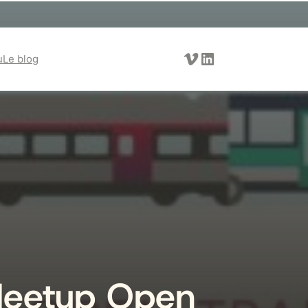
Vimeo
LinkedIn
u
Le blog
 Meetup Open