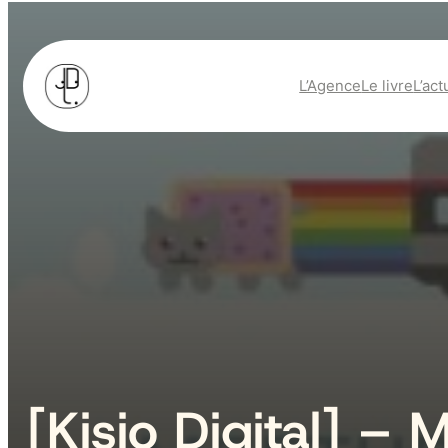
L’Agence
Le livre
L’act
[Kisio Digital] –