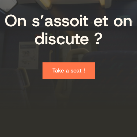
On s’assoit et on
discute ?
Take a seat !