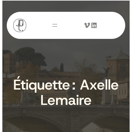
Aller
au
Vimeo
LinkedIn
contenu
Étiquette :
Axelle
Lemaire