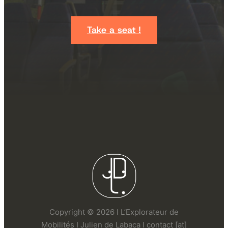
Take a seat !
Copyright © 2026 I L’Explorateur de
Mobilités I Julien de Labaca I contact [at]