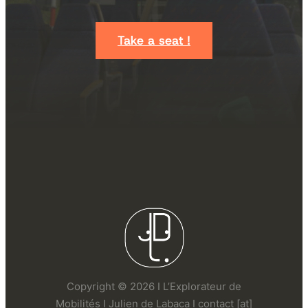
Take a seat !
Copyright © 2026 I L’Explorateur de
Mobilités I Julien de Labaca I contact [at]