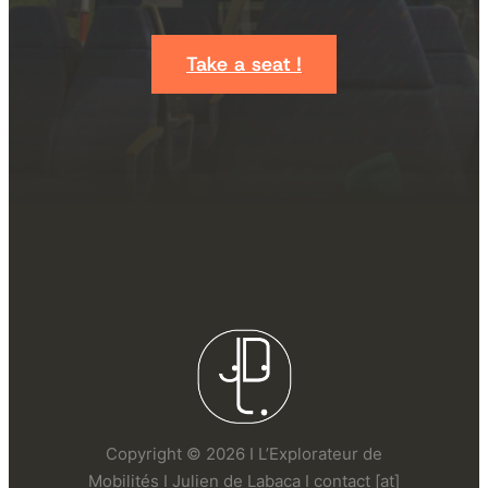
Take a seat !
Copyright © 2026 I L’Explorateur de
Mobilités I Julien de Labaca I contact [at]