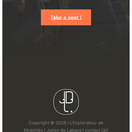
Take a seat !
Copyright © 2026 I L’Explorateur de
Mobilités I Julien de Labaca I contact [at]