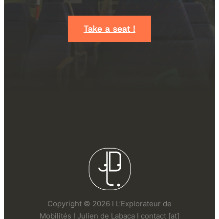
Take a seat !
Copyright © 2026 I L’Explorateur de
Mobilités I Julien de Labaca I contact [at]