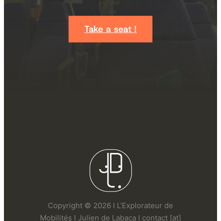
Take a seat !
Copyright © 2026 I L’Explorateur de
Mobilités I Julien de Labaca I contact [at]