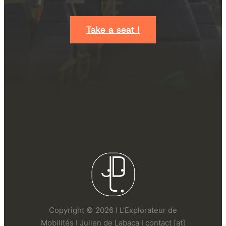
Take a seat !
Copyright © 2026 I L’Explorateur de
Mobilités I Julien de Labaca I contact [at]