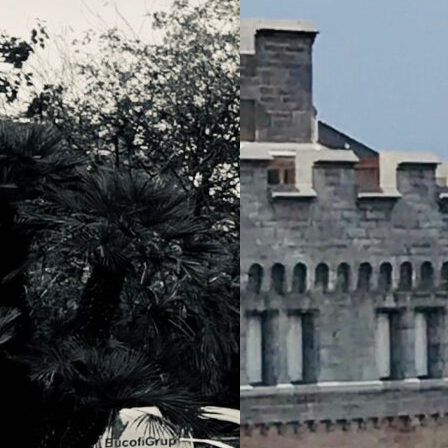
ont-elles le
 la mobilité
haque semaine on
meuses «