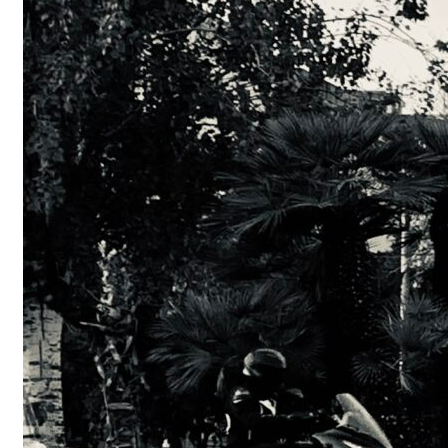
Trottinettes : s
paracetamol de
?
Lime, Bird, Jump… C
parle d’elles. Ces fa
trottinettes…
Read More