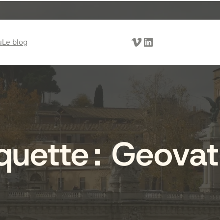
Vimeo
LinkedIn
u
Le blog
quette :
Geovat