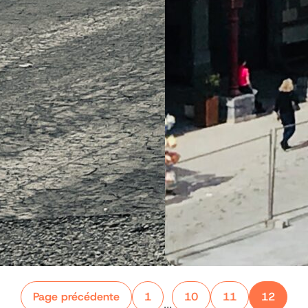
Page précédente
1
10
11
12
…