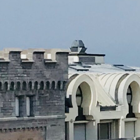
Open Data : écran noir en
gare d’Hendaye !
Information en temps réel, information
prédictive, open data, open Innovation…
Tout cela…
Read More