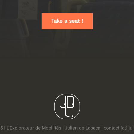
Take a seat !
 I L’Explorateur de Mobilités I Julien de Labaca I contact [at] j