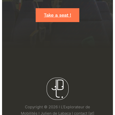
Take a seat !
Copyright © 2026 I L’Explorateur de
Mobilités I Julien de Labaca I contact [at]