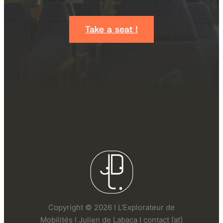
Take a seat !
Copyright © 2026 I L’Explorateur de
Mobilités I Julien de Labaca I contact [at]