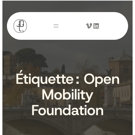
Aller
au
Vimeo
LinkedIn
contenu
Étiquette :
Open
Mobility
Foundation