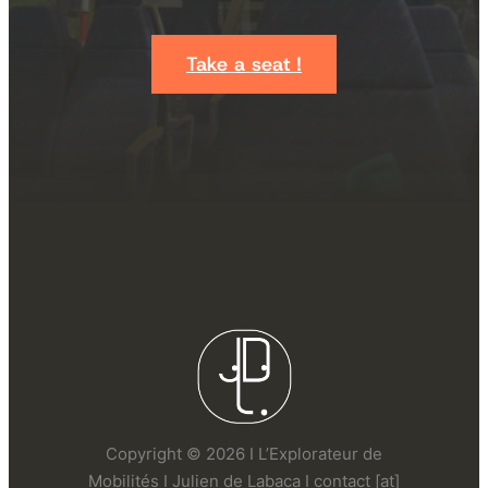
Take a seat !
Copyright © 2026 I L’Explorateur de
Mobilités I Julien de Labaca I contact [at]