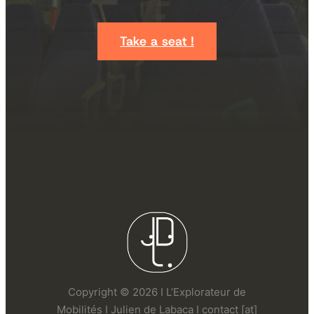
Take a seat !
Copyright © 2026 I L’Explorateur de
Mobilités I Julien de Labaca I contact [at]