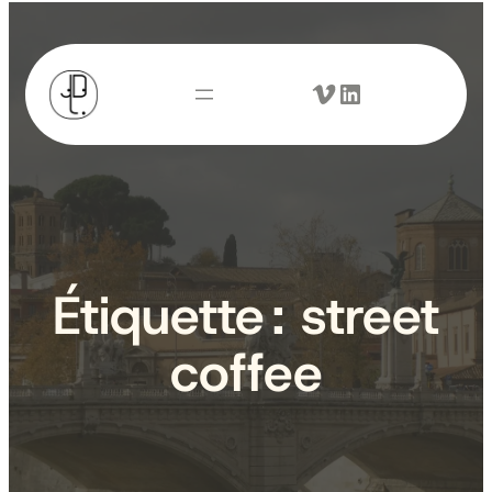
Aller
au
Vimeo
LinkedIn
contenu
Étiquette :
street
coffee