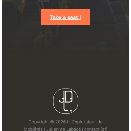
Take a seat !
Copyright © 2026 I L’Explorateur de
Mobilités I Julien de Labaca I contact [at]