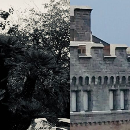
ont-elles le
 la mobilité
haque semaine on
meuses «