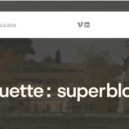
Vimeo
LinkedIn
u
Le blog
uette :
superbl