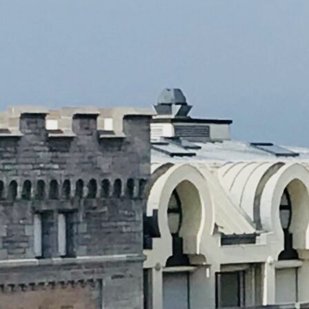
Open Data : écran noir en
gare d’Hendaye !
Information en temps réel, information
prédictive, open data, open Innovation…
Tout cela…
Read More