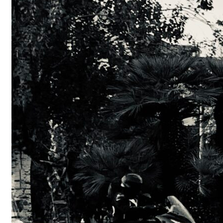
Trottinettes : s
paracetamol de
?
Lime, Bird, Jump… C
parle d’elles. Ces fa
trottinettes…
Read More