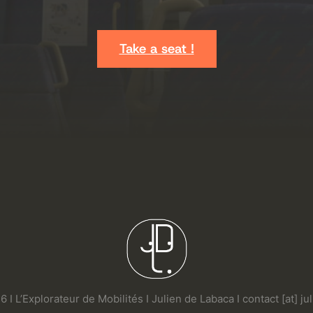
Take a seat !
 I L’Explorateur de Mobilités I Julien de Labaca I contact [at] j