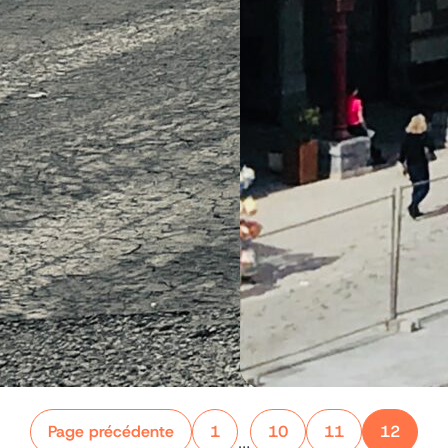
Page précédente
1
10
11
12
…