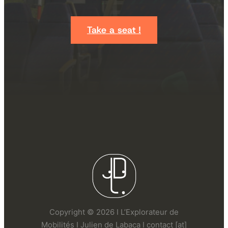
Take a seat !
Copyright © 2026 I L’Explorateur de
Mobilités I Julien de Labaca I contact [at]