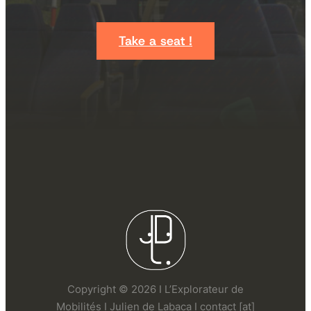
Take a seat !
Copyright © 2026 I L’Explorateur de
Mobilités I Julien de Labaca I contact [at]