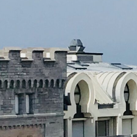
Open Data : écran noir en
gare d’Hendaye !
Information en temps réel, information
prédictive, open data, open Innovation…
Tout cela…
Read More