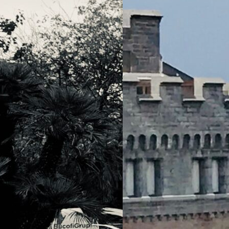
ont-elles le
 la mobilité
haque semaine on
meuses «