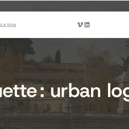
Vimeo
LinkedIn
u
Le blog
uette :
urban log