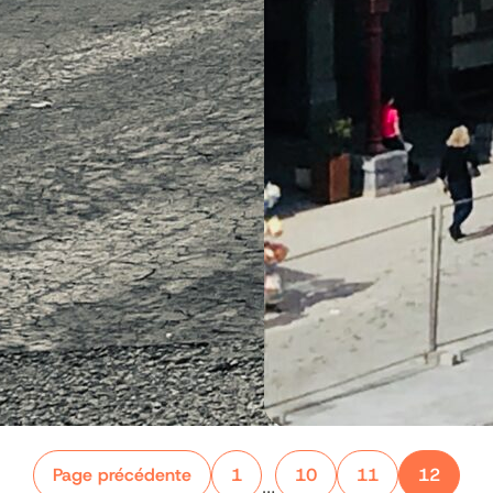
Page précédente
1
10
11
12
…