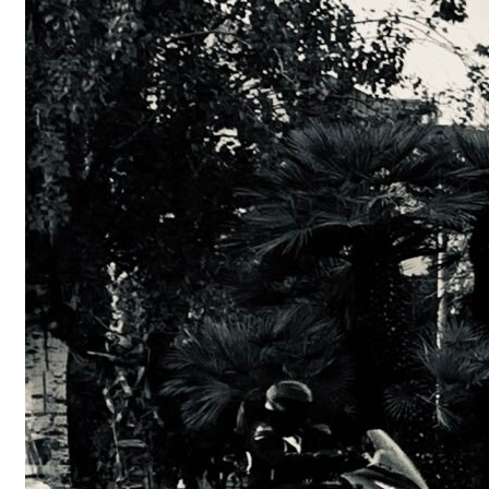
Trottinettes : s
paracetamol de
?
Lime, Bird, Jump… C
parle d’elles. Ces fa
trottinettes…
Read More