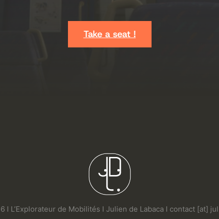
Take a seat !
 I L’Explorateur de Mobilités I Julien de Labaca I contact [at] j