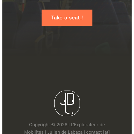
Take a seat !
Copyright © 2026 I L’Explorateur de
Mobilités I Julien de Labaca I contact [at]