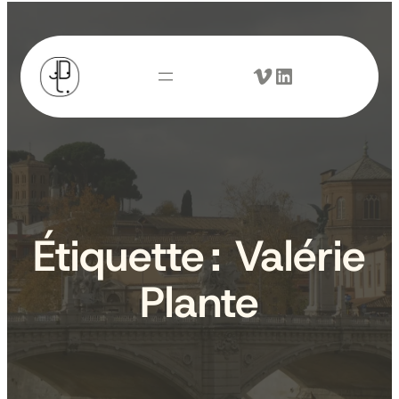
Aller
au
Vimeo
LinkedIn
contenu
Étiquette :
Valérie
Plante