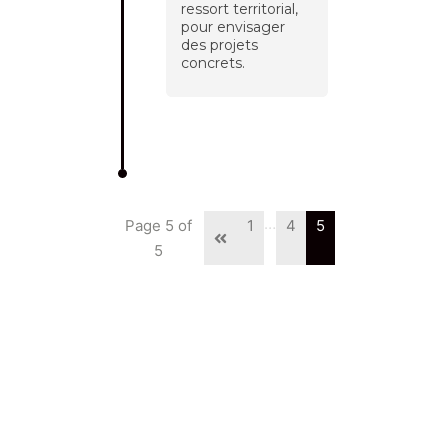
ressort territorial,
pour envisager
des projets
concrets.
…
Page 5 of
1
4
5
5