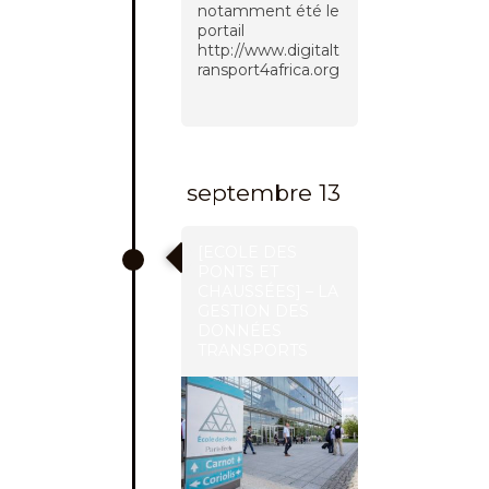
notamment été le
portail
http://www.digitalt
ransport4africa.org
septembre 13
[ECOLE DES
PONTS ET
CHAUSSÉES] – LA
GESTION DES
DONNÉES
TRANSPORTS