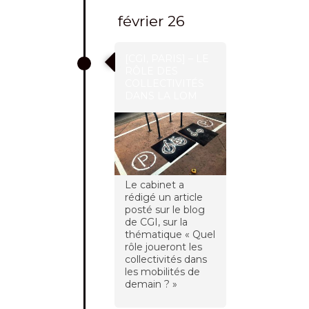
février 26
[CGI, PARIS] – LE
RÔLE DES
COLLECTIVITÉS
DANS LA LOM
Le cabinet a
rédigé un article
posté sur le blog
de CGI, sur la
thématique « Quel
rôle joueront les
collectivités dans
les mobilités de
demain ? »