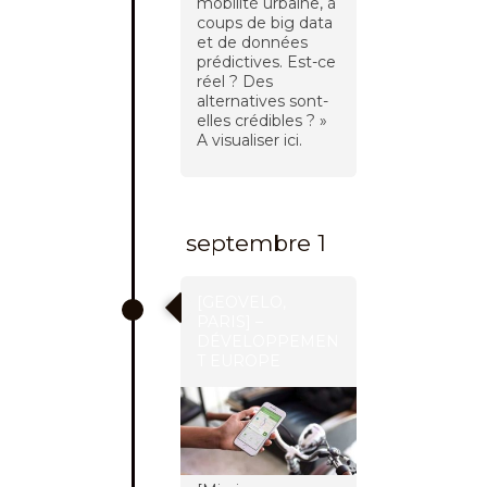
mobilité urbaine, à
coups de big data
et de données
prédictives. Est-ce
réel ? Des
alternatives sont-
elles crédibles ? »
A visualiser ici.
septembre 1
[GEOVELO,
PARIS] –
DÉVELOPPEMEN
T EUROPE