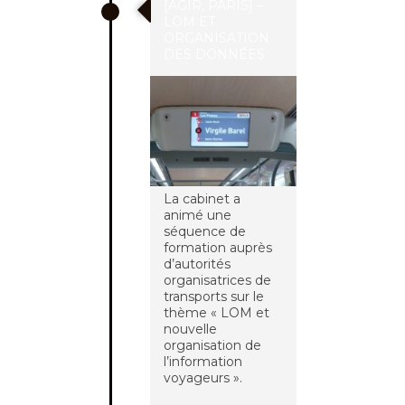
[AGIR, PARIS] –
LOM ET
ORGANISATION
DES DONNÉES
La cabinet a
animé une
séquence de
formation auprès
d’autorités
organisatrices de
transports sur le
thème « LOM et
nouvelle
organisation de
l’information
voyageurs ».