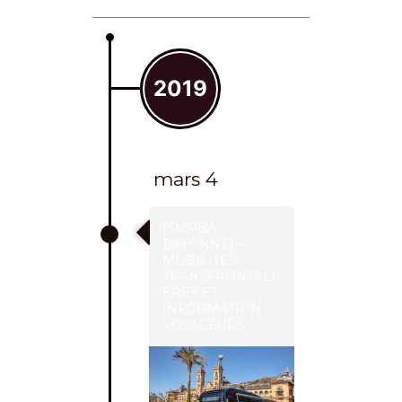
2019
mars 4
[SMPBA,
BAYONNE] –
MOBILITÉS
TRANSFRONTALI
ÈRES ET
INFORMATION
VOYAGEURS