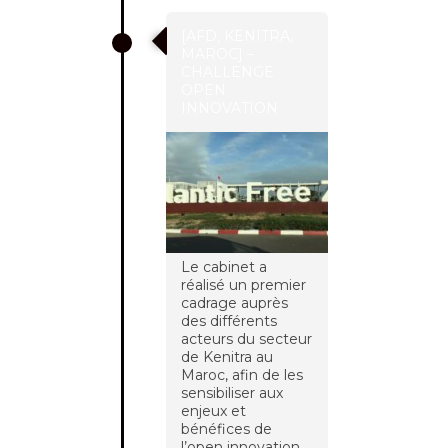
[AFD, KENITRA,
MAROC] –
CHALLENGE
OPEN
INNOVATION
Le cabinet a
réalisé un premier
cadrage auprès
des différents
acteurs du secteur
de Kenitra au
Maroc, afin de les
sensibiliser aux
enjeux et
bénéfices de
l’open innovation,