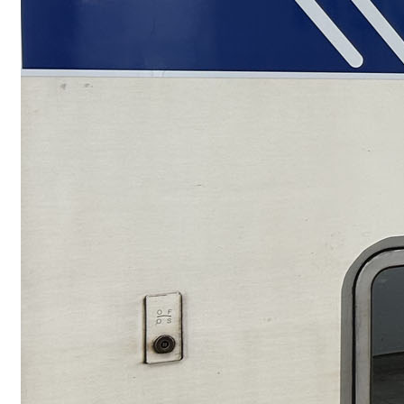
Vélo+train : to
je préfère les 
Coupler le vélo et le 
solution qui pourrait 
Read More