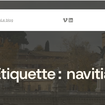
Vimeo
LinkedIn
u
Le blog
tiquette :
navit