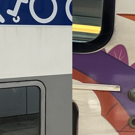
ut compte fait,
belges ?
train est une
s’avérer…