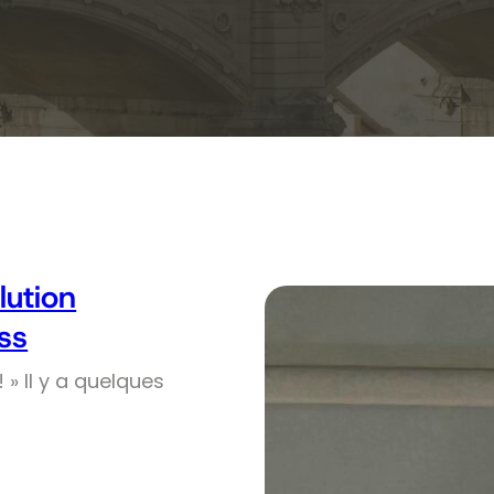
olution
ss
! » Il y a quelques