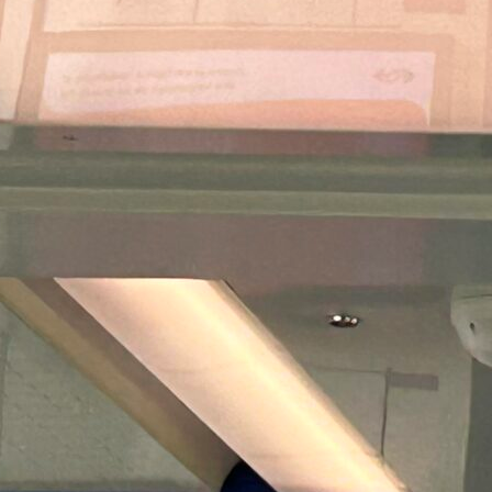
Pays-Bas : l’autre pays… de
l’Open Payment !
Les Pays-Bas vivent actuellement un
moment historique, un véritable point de
bascule…
Read More