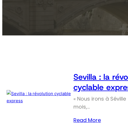
Sevilla : la rév
cyclable expre
« Nous irons à Séville 
mois,…
Read More