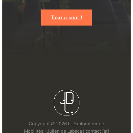
Take a seat !
Copyright © 2026 I L’Explorateur de
Mobilités I Julien de Labaca I contact [at]