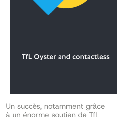
Un succès, notamment grâce
à un énorme soutien de TfL