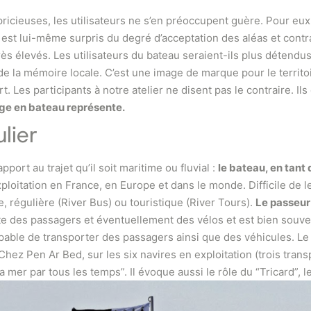
pricieuses, les utilisateurs ne s’en préoccupent guère. Pour eux
d est lui-même surpris du degré d’acceptation des aléas et contr
s élevés. Les utilisateurs du bateau seraient-ils plus détendus ?
on de la mémoire locale. C’est une image de marque pour le terri
. Les participants à notre atelier ne disent pas le contraire. I
yage en bateau représente.
lier
port au trajet qu’il soit maritime ou fluvial :
le bateau, en tant 
xploitation en France, en Europe et dans le monde. Difficile de l
me, régulière (River Bus) ou touristique (River Tours).
Le passeur
rte des passagers et éventuellement des vélos et est bien souven
capable de transporter des passagers ainsi que des véhicules. Le
ez Pen Ar Bed, sur les six navires en exploitation (trois transp
 mer par tous les temps”. Il évoque aussi le rôle du “Tricard”, 