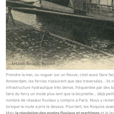
Prendre la mer, ou voguer sur un fleuve, c’est aussi faire fa
Amsterdam, les ferries n’assurent que des traversées… Ils n
infrastructure hydraulique très dense, fréquentée par des ba
faire du ferry un mode plus lent que la bicyclette… déjà peti
nombre de réseaux fluviaux y compris à Paris. Nous y revien
lorsque la route a pris le dessus. Pourtant, les Roquios av
Mais
la régulation des modes fluviaux et maritimes
et le je