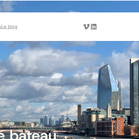
Vimeo
LinkedIn
u
Le blog
le bateau