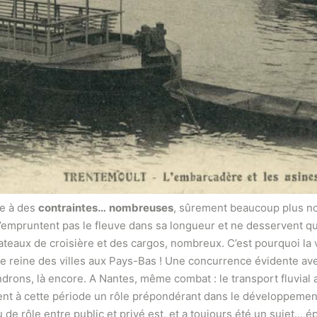
ce à des
contraintes…
nombreuses
, sûrement beaucoup plus no
’empruntent pas le fleuve dans sa longueur et ne desservent qu
teaux de croisière et des cargos, nombreux. C’est pourquoi la v
te reine des villes aux Pays-Bas ! Une concurrence évidente avec
drons, là encore. A Nantes, même combat : le transport fluvial
aient à cette période un rôle prépondérant dans le développeme
u de rôle entre public et privé est, et a toujours été un sujet