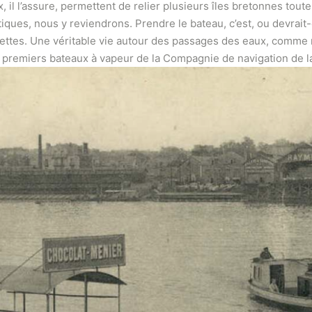
 il l’assure, permettent de relier plusieurs îles bretonnes tout
iques, nous y reviendrons. Prendre le bateau, c’est, ou devrait-
guettes. Une véritable vie autour des passages des eaux, comm
, premiers bateaux à vapeur de la Compagnie de navigation de l