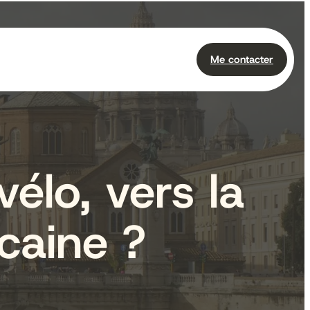
Me contacter
élo, vers la
caine ?