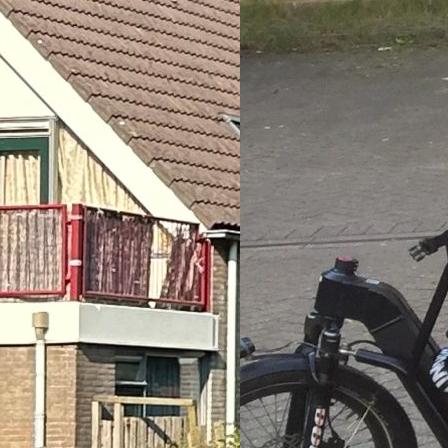
ten, kiffe des
bonheur des
 dans des domaines
t, l’urbanisme ou