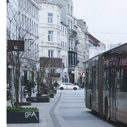
Valorisation d
transports pub
briques du Ma
déjà l’efferve
Dans le domaine des 
– la période actuelle
Read More