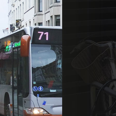
es données de
lics : une des
aS qui créé
scence
transports publics
 ne nous…