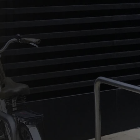
UK : Les Brompton se louent
(bien) !
Julian Scriven a un peu le job de rêve!
Non seulement il…
Read More