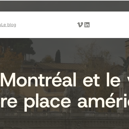
Vimeo
LinkedIn
u
Le blog
Montréal et le v
re place améri