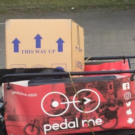
La remorque, meilleure
amie du vélo ?
Petit à petit, le vélo semble grignoter des
parts de marché et…
Read More