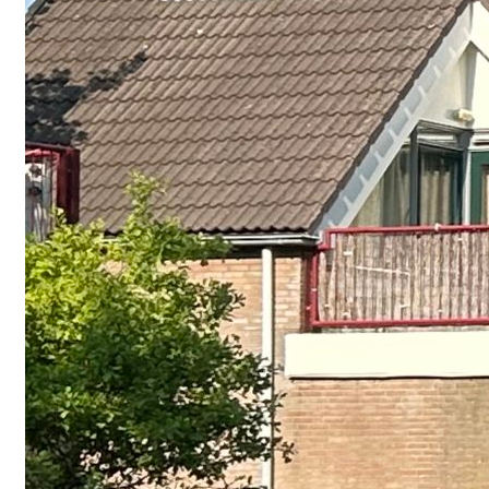
Pays-Bas : Hou
urbanistes et 
cyclistes
Lorsque l’on évolue
comme l’aménagemen
la mobilité,…
Read More