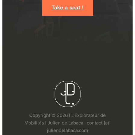
Take a seat !
Copyright © 2026 I L’Explorateur de
Mobilités I Julien de Labaca I contact [at]
juliendelabaca.com