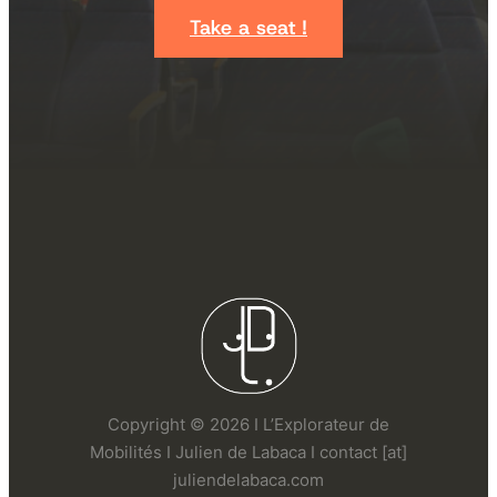
Take a seat !
Copyright © 2026 I L’Explorateur de
Mobilités I Julien de Labaca I contact [at]
juliendelabaca.com