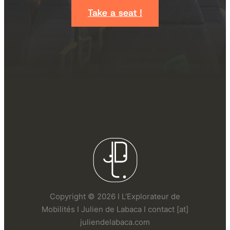
Take a seat !
Copyright © 2026 I L’Explorateur de
Mobilités I Julien de Labaca I contact [at]
juliendelabaca.com