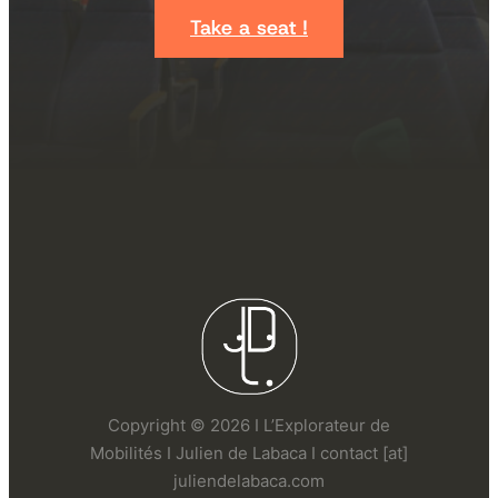
Take a seat !
Copyright © 2026 I L’Explorateur de
Mobilités I Julien de Labaca I contact [at]
juliendelabaca.com