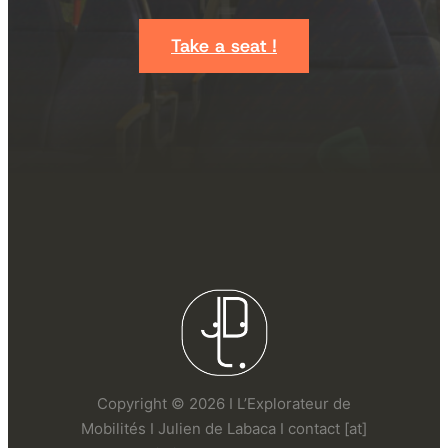
Take a seat !
Copyright © 2026 I L’Explorateur de
Mobilités I Julien de Labaca I contact [at]