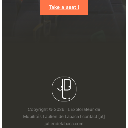
Take a seat !
Copyright © 2026 I L’Explorateur de
Mobilités I Julien de Labaca I contact [at]
juliendelabaca.com